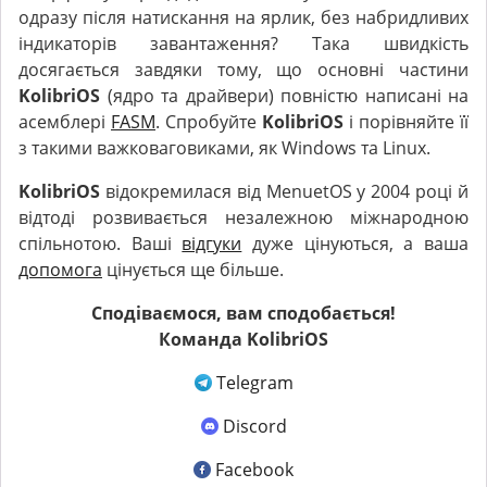
одразу після натискання на ярлик, без набридливих
індикаторів завантаження? Така швидкість
досягається завдяки тому, що основні частини
KolibriOS
(ядро та драйвери) повністю написані на
асемблері
FASM
. Спробуйте
KolibriOS
і порівняйте її
з такими важковаговиками, як Windows та Linux.
KolibriOS
відокремилася від MenuetOS у 2004 році й
відтоді розвивається незалежною міжнародною
спільнотою. Ваші
відгуки
дуже цінуються, а ваша
допомога
цінується ще більше.
Сподіваємося, вам сподобається!
Команда KolibriOS
Telegram
Discord
Facebook