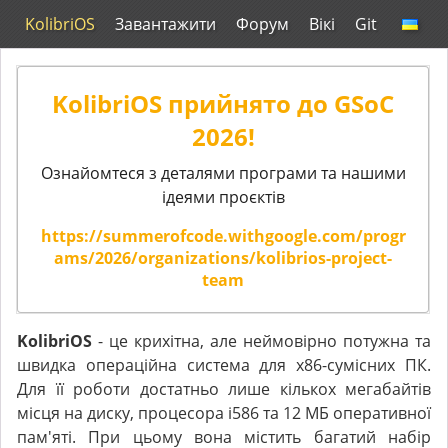
KolibriOS
Завантажити
Форум
Вікі
Git
KolibriOS прийнято до GSoC
2026!
Ознайомтеся з деталями програми та нашими
ідеями проєктів
https://summerofcode.withgoogle.com/progr
ams/2026/organizations/kolibrios-project-
team
KolibriOS
- це крихітна, але неймовірно потужна та
швидка операційна система для x86-сумісних ПК.
Для її роботи достатньо лише кількох мегабайтів
місця на диску, процесора i586 та 12 МБ оперативної
пам'яті. При цьому вона містить багатий набір